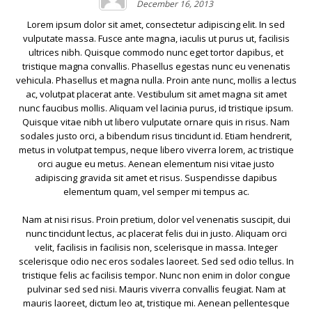
December 16, 2013
Lorem ipsum dolor sit amet, consectetur adipiscing elit. In sed
vulputate massa. Fusce ante magna, iaculis ut purus ut, facilisis
ultrices nibh. Quisque commodo nunc eget tortor dapibus, et
tristique magna convallis. Phasellus egestas nunc eu venenatis
vehicula. Phasellus et magna nulla. Proin ante nunc, mollis a lectus
ac, volutpat placerat ante. Vestibulum sit amet magna sit amet
nunc faucibus mollis. Aliquam vel lacinia purus, id tristique ipsum.
Quisque vitae nibh ut libero vulputate ornare quis in risus. Nam
sodales justo orci, a bibendum risus tincidunt id. Etiam hendrerit,
metus in volutpat tempus, neque libero viverra lorem, ac tristique
orci augue eu metus. Aenean elementum nisi vitae justo
adipiscing gravida sit amet et risus. Suspendisse dapibus
elementum quam, vel semper mi tempus ac.
Nam at nisi risus. Proin pretium, dolor vel venenatis suscipit, dui
nunc tincidunt lectus, ac placerat felis dui in justo. Aliquam orci
velit, facilisis in facilisis non, scelerisque in massa. Integer
scelerisque odio nec eros sodales laoreet. Sed sed odio tellus. In
tristique felis ac facilisis tempor. Nunc non enim in dolor congue
pulvinar sed sed nisi. Mauris viverra convallis feugiat. Nam at
mauris laoreet, dictum leo at, tristique mi. Aenean pellentesque