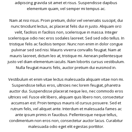
adipiscing gravida sit amet et risus. Suspendisse dapibus
elementum quam, vel semper mi tempus ac.
Nam at nisi risus. Proin pretium, dolor vel venenatis suscipit, dui
nunc tincidunt lectus, ac placerat felis dui in justo. Aliquam orci
velit, facilisis in facilisis non, scelerisque in massa. Integer
scelerisque odio nec eros sodales laoreet. Sed sed odio tellus. In
tristique felis ac facilisis tempor. Nunc non enim in dolor congue
pulvinar sed sed nisi. Mauris viverra convallis feugiat. Nam at
mauris laoreet, dictum leo at, tristique mi. Aenean pellentesque
justo vel diam elementum iaculis. Nam lobortis cursus vestibulum.
Nulla feugiat mauris felis, auctor pretium dui euismod in.
Vestibulum et enim vitae lectus malesuada aliquam vitae non mi.
Suspendisse tellus eros, ultricies nec lorem feugiat, pharetra
auctor dui. Suspendisse placerat neque leo, nec commodo eros
ultrices vel. Fusce elit libero, aliquam quis libero non, consectetur
accumsan est. Proin tempus mauris id cursus posuere. Sed et
rutrum felis, vel aliquet ante. Interdum et malesuada fames ac
ante ipsum primis in faucibus. Pellentesque neque tellus,
condimentum non eros non, consectetur auctor lacus. Curabitur
malesuada odio eget elit egestas porttitor.