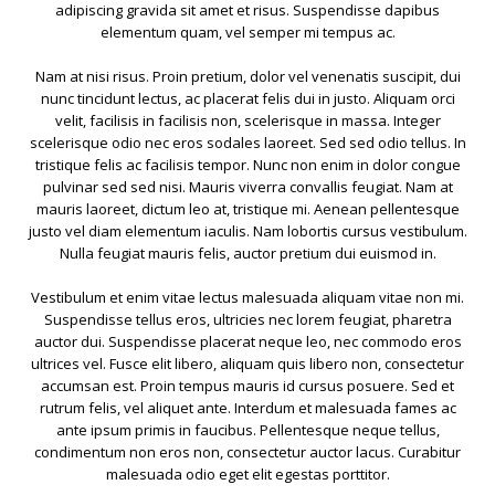
adipiscing gravida sit amet et risus. Suspendisse dapibus
elementum quam, vel semper mi tempus ac.
Nam at nisi risus. Proin pretium, dolor vel venenatis suscipit, dui
nunc tincidunt lectus, ac placerat felis dui in justo. Aliquam orci
velit, facilisis in facilisis non, scelerisque in massa. Integer
scelerisque odio nec eros sodales laoreet. Sed sed odio tellus. In
tristique felis ac facilisis tempor. Nunc non enim in dolor congue
pulvinar sed sed nisi. Mauris viverra convallis feugiat. Nam at
mauris laoreet, dictum leo at, tristique mi. Aenean pellentesque
justo vel diam elementum iaculis. Nam lobortis cursus vestibulum.
Nulla feugiat mauris felis, auctor pretium dui euismod in.
Vestibulum et enim vitae lectus malesuada aliquam vitae non mi.
Suspendisse tellus eros, ultricies nec lorem feugiat, pharetra
auctor dui. Suspendisse placerat neque leo, nec commodo eros
ultrices vel. Fusce elit libero, aliquam quis libero non, consectetur
accumsan est. Proin tempus mauris id cursus posuere. Sed et
rutrum felis, vel aliquet ante. Interdum et malesuada fames ac
ante ipsum primis in faucibus. Pellentesque neque tellus,
condimentum non eros non, consectetur auctor lacus. Curabitur
malesuada odio eget elit egestas porttitor.