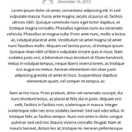
December 16, 2013
Lorem ipsum dolor sit amet, consectetur adipiscing elit. In sed
vulputate massa. Fusce ante magna, iaculis ut purus ut, facilisis
ultrices nibh. Quisque commodo nunc eget tortor dapibus, et
tristique magna convallis. Phasellus egestas nunc eu venenatis
vehicula. Phasellus et magna nulla. Proin ante nunc, mollis a lectus
ac, volutpat placerat ante. Vestibulum sit amet magna sit amet
nunc faucibus mollis. Aliquam vel lacinia purus, id tristique ipsum.
Quisque vitae nibh ut libero vulputate ornare quis in risus. Nam
sodales justo orci, a bibendum risus tincidunt id. Etiam hendrerit,
metus in volutpat tempus, neque libero viverra lorem, ac tristique
orci augue eu metus. Aenean elementum nisi vitae justo
adipiscing gravida sit amet et risus. Suspendisse dapibus
elementum quam, vel semper mi tempus ac.
Nam at nisi risus. Proin pretium, dolor vel venenatis suscipit, dui
nunc tincidunt lectus, ac placerat felis dui in justo. Aliquam orci
velit, facilisis in facilisis non, scelerisque in massa. Integer
scelerisque odio nec eros sodales laoreet. Sed sed odio tellus. In
tristique felis ac facilisis tempor. Nunc non enim in dolor congue
pulvinar sed sed nisi. Mauris viverra convallis feugiat. Nam at
mauris laoreet, dictum leo at, tristique mi. Aenean pellentesque